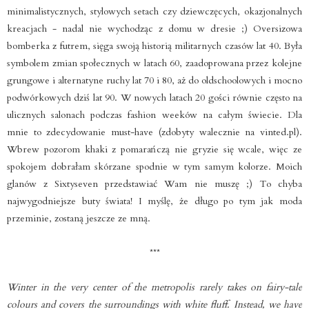
minimalistycznych, stylowych setach czy dziewczęcych, okazjonalnych
kreacjach - nadal nie wychodząc z domu w dresie ;) Oversizowa
bomberka z futrem, sięga swoją historią militarnych czasów lat 40. Była
symbolem zmian społecznych w latach 60, zaadoprowana przez kolejne
grungowe i alternatyne ruchy lat 70 i 80, aż do oldschoolowych i mocno
podwórkowych dziś lat 90. W nowych latach 20 gości równie często na
ulicznych salonach podczas fashion weeków na całym świecie. Dla
mnie to zdecydowanie must-have (zdobyty walecznie na vinted.pl).
Wbrew pozorom khaki z pomarańczą nie gryzie się wcale, więc ze
spokojem dobrałam skórzane spodnie w tym samym kolorze. Moich
glanów z Sixtyseven przedstawiać Wam nie muszę ;) To chyba
najwygodniejsze buty świata! I myślę, że długo po tym jak moda
przeminie, zostaną jeszcze ze mną.
***
Winter in the very center of the metropolis rarely takes on fairy-tale
colours and covers the surroundings with white fluff. Instead, we have