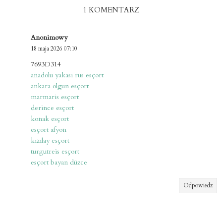
1 KOMENTARZ
Anonimowy
18 maja 2026 07:10
7693D314
anadolu yakası rus esçort
ankara olgun esçort
marmaris esçort
derince esçort
konak esçort
esçort afyon
kızılay esçort
turgutreis esçort
esçort bayan düzce
Odpowiedz