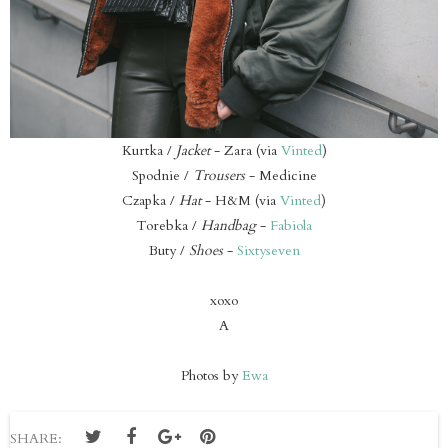
Kurtka /
Jacket
- Zara (via
Vinted
)
Spodnie /
Trousers
- Medicine
Czapka /
Hat
- H&M (via
Vinted
)
Torebka /
Handbag
-
Fabiola
Buty /
Shoes
-
Sixtyseven
xoxo
A
Photos by
Ewa
SHARE: