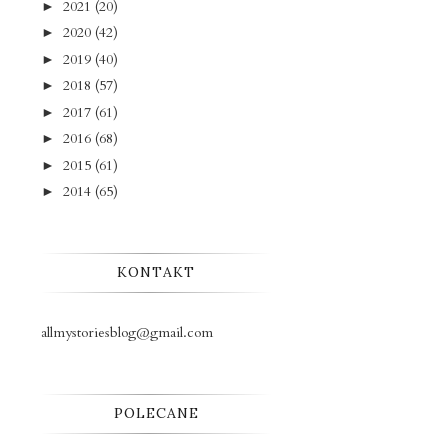
2021
(20)
►
2020
(42)
►
2019
(40)
►
2018
(57)
►
2017
(61)
►
2016
(68)
►
2015
(61)
►
2014
(65)
►
KONTAKT
allmystoriesblog@gmail.com
POLECANE