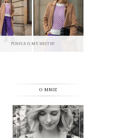
TIE!
LET IT SNOW! PLEASE...
O MNIE