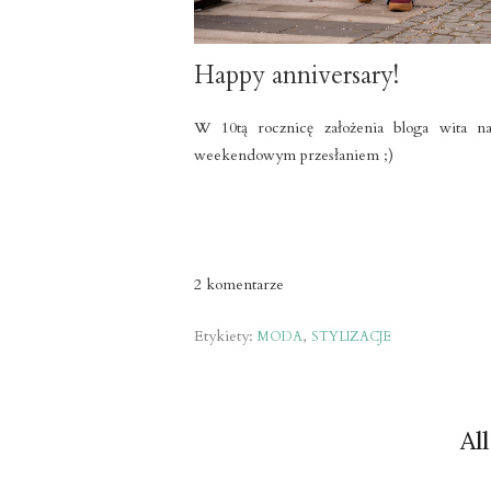
Happy anniversary!
W 10tą rocznicę założenia bloga wita n
weekendowym przesłaniem ;)
2 komentarze
Etykiety:
,
MODA
STYLIZACJE
All