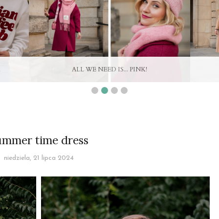
ALL WE NEED IS... PINK!
PURPLE IS MY BES
ummer time dress
niedziela, 21 lipca 2024