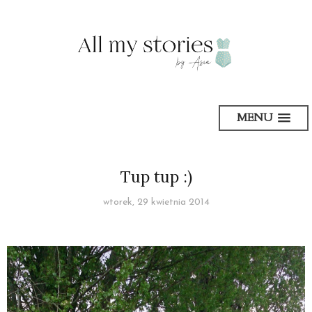
MENU
Tup tup :)
wtorek, 29 kwietnia 2014