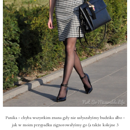
Panika - chyba wszystkim znana gdy nie usłyszałyśmy budzika albo -
jak w moim przypadku zignorowałyśmy go (a także kolejne 3