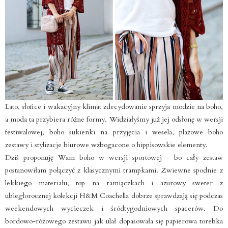
Lato, słońce i wakacyjny klimat zdecydowanie sprzyja modzie na boho,
a moda ta przybiera różne formy. Widziałyśmy już jej odsłonę w wersji
festiwalowej, boho sukienki na przyjęcia i wesela, plażowe boho
zestawy i stylizacje biurowe wzbogacone o hippisowskie elementy.
Dziś proponuję Wam boho w wersji sportowej - bo cały zestaw
postanowiłam połączyć z klasycznymi trampkami. Zwiewne spodnie z
lekkiego materiału, top na ramiączkach i ażurowy sweter z
ubiegłorocznej kolekcji H&M Coachella dobrze sprawdzają się podczas
weekendowych wycieczek i śródtygodniowych spacerów. Do
bordowo-różowego zestawu jak ulał dopasowała się papierowa torebka