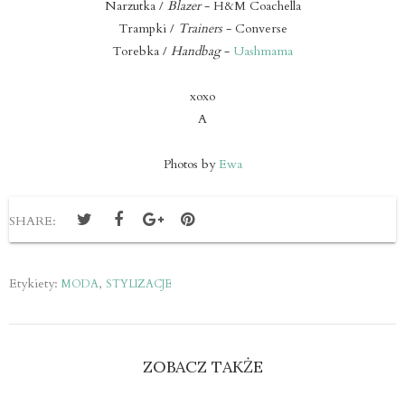
Narzutka /
Blazer
- H&M Coachella
Trampki /
Trainers
- Converse
Torebka /
Handbag
-
Uashmama
xoxo
A
Photos by
Ewa
SHARE:
Etykiety:
,
MODA
STYLIZACJE
ZOBACZ TAKŻE