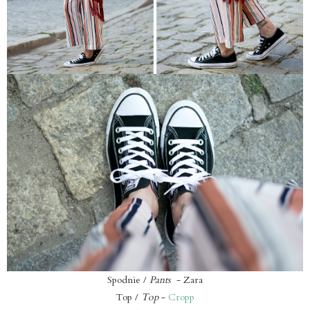
Spodnie /
Pants
- Zara
Top /
Top
-
Cropp