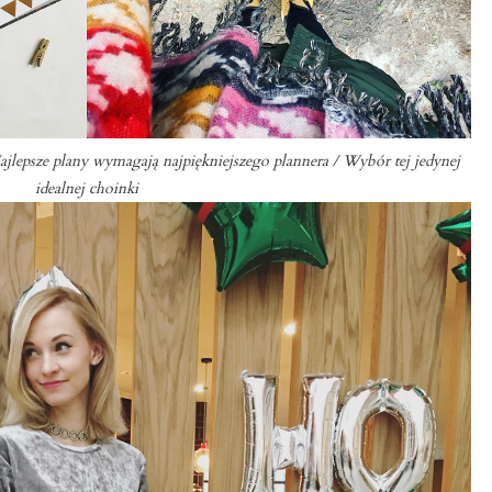
jlepsze plany wymagają najpiękniejszego plannera / Wybór tej jedynej
idealnej choinki