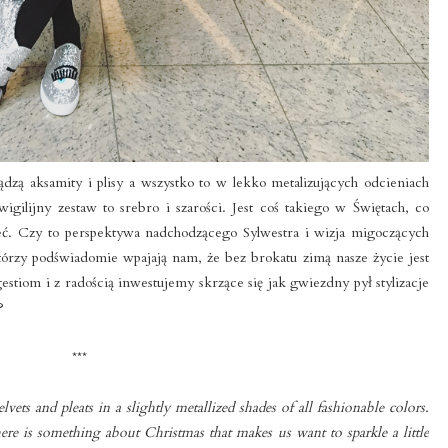
ą aksamity i plisy a wszystko to w lekko metalizujących odcieniach
gilijny zestaw to srebro i szarości. Jest coś takiego w Świętach, co
zeć. Czy to perspektywa nadchodzącego Sylwestra i wizja migoczących
tórzy podświadomie wpajają nam, że bez brokatu zimą nasze życie jest
tiom i z radością inwestujemy skrzące się jak gwiezdny pył stylizacje
?
***
vets and pleats in a slightly metallized shades of all fashionable colors.
re is something about Christmas that makes us want to sparkle a little