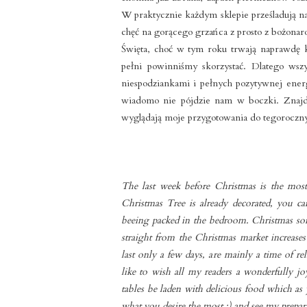
W praktycznie każdym sklepie prześladują 
chęć na gorącego grzańca z prosto z bożona
Święta, choć w tym roku trwają naprawdę k
pełni powinniśmy skorzystać. Dlatego ws
niespodziankami i pełnych pozytywnej energ
wiadomo nie pójdzie nam w boczki. Znajdźc
wyglądają moje przygotowania do tegoroczny
The last week before Christmas is the most
Christmas Tree is already decorated, you can
beeing packed in the bedroom. Christmas song
straight from the Christmas market increases
last only a few days, are mainly a time of r
like to wish all my readers a wonderfully jo
tables be laden with delicious food which as
what you desire the most :) and see my prepara