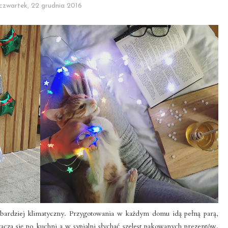
czwartek, 22 grudnia 2016
ajbardziej klimatyczny. Przygotowania w każdym domu idą pełną parą,
acza się po kuchni a w sypialni słychać szelest pakowanych prezentów.