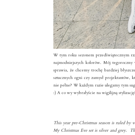
W tym roku sezonem przedświątecznym rządz
najmodniejszych kolorów. Mój tegoroczny wi
sprawia, że chcemy trochę bardziej błyszc
sztucznych ogni czy zamysł projektantów, k
nie pełne? W każdym razie ulegamy tym suges
:) A co wy wybrałyście na wigilijną stylizację
This year pre-Christmas season is ruled by vel
My Christmas Eve set is silver and grey. The