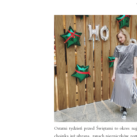
Ostatni tydzień przed Świętami to okres n
choinka już ubrana, zapach pierniczków rozt