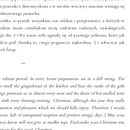
nas piosenki z dzwoneczkami a w mroźne wieczory znacznie wzmaga się
rodzeniowego jarmarku.
rótko, to przede wszystkim czas relaksu i przyjemności, z których w
zystkim moim czytelnikom życzę cudownie radosnych, zaskakujących
ii dni :) Oby wasze stoły uginały się od pysznego jedzenia, które jak
ie pod choinką to, czego pragniecie najbardziej :) i zobaczcie jak
ch Świąt.
***
 vibrant period. In every home preparations are in a full swing. The
 smell the gingerbread in the kitchen and hear the rustle of the gifts
s persecute us in almost every store and the desire of hot mulled wine
 with every freezing evening. Christmas, although this year they really
elaxation and pleasures which we should fully enjoy. Therefore, I would
yous, full of unexpected surprises and positive energy days :) May your
 you know will not give us muffin tops. Find under your Christams tree
tions for this year's Christmas.