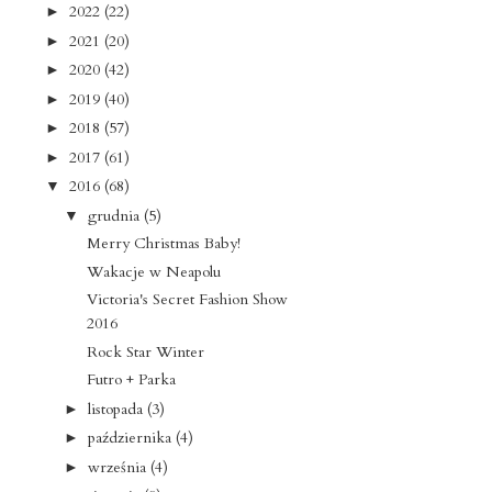
2022
(22)
►
2021
(20)
►
2020
(42)
►
2019
(40)
►
2018
(57)
►
2017
(61)
►
2016
(68)
▼
grudnia
(5)
▼
Merry Christmas Baby!
Wakacje w Neapolu
Victoria's Secret Fashion Show
2016
Rock Star Winter
Futro + Parka
listopada
(3)
►
października
(4)
►
września
(4)
►