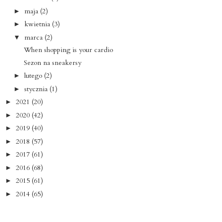
maja
(2)
►
kwietnia
(3)
►
marca
(2)
▼
When shopping is your cardio
Sezon na sneakersy
lutego
(2)
►
stycznia
(1)
►
2021
(20)
►
2020
(42)
►
2019
(40)
►
2018
(57)
►
2017
(61)
►
2016
(68)
►
2015
(61)
►
2014
(65)
►