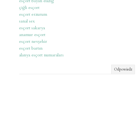
esçort bayan elazığ
çiğli esçort
esçort erzurum
sanal sex
esçort sakarya
anamur esçort
esçort nevşehir
esçort bartın
alanya esçort numaraları
Odpowiedz