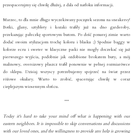
przespacerujmy się chwilę dłużej, z dala od natłoku informacji.
Marzec, to dla mnie długo wyczekiwany początek sezonu na sneakersy!
Botki, glany, sztyblety i kozaki trafiły już na dno garderoby,
przekazując pałeczkę sportowym butom. Po dość ponurej zimie warto
dodać swoim stylizacjom trochę koloru i blasku ;) Spodnie baggy w
kolorze ecru i sweter w klasyczne paski nie mogły doczekać się już
pierwszego wyjścia, podobnie jak ozdobione brokatem buty, a mój
malinowy, oversizowy płaszcz trafił ponownie w pełnej rozmiarówce
do sklepu. Dzisiaj wszyscy potrzebujemy spojrzeć na świat przez
różowe okulary. Warto to zrobić, spacerując chwilę w coraz
cieplejszym wiosennym słońcu.
***
Today it's hard to take your mind off what is happening with our
eastern neighbors. It is impossible to skip conversations and discussions
with our loved ones, and the willingness to provide any help is growing