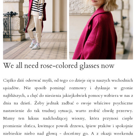
We all need rose-colored glasses now
Ciężko dziś oderwać myśli, od tego co dzieje się u naszych wschodnich
sąsiadów. Nie sposób pominąć rozmowy i dyskusje w gronie
najbliższych, a chęć do niesienia jakiejkolwiek pomocy wzbiera w nas z
dnia na dzień. Żeby jednak zadbać o swoje właściwe psychiczne
nastawienie do tak trudnej sytuacji, warto zrobić chwilę przerwy.
Mamy ten luksus nadchodzącej wiosny, która przynosi ciepłe
promienie słońca, kwitnące powoli drzewa, śpiew ptaków i spokojnie
niebieskie niebo nad głową - doceńmy go. A z okazji weekendu