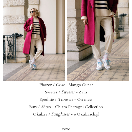
Płaszcz /
Coat
- Mango Outlet
Sweter /
Sweater
- Zara
Spodnie /
Trousers
- Oh mess
Buty /
Shoes
- Chiara Ferragni Collection
Okulary /
Sunglasses
- wOkularach.pl
xoxo