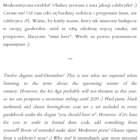
Modernistyczna torebka? Okulary zerwane z nosa jakiejś celebrytki? ;)
Czemu nie! Od razu robi się bardziej osobiście i przyjemnie (nam, nie
celebrytce :P). Ważne, by każdy zestaw, który tak misternie budujecie
w swojej garderobie, niósł ze sobą odrobinę więcej smaku, niż
przepisowe, klasyczne "must have". Wtedy na pewno pozostaniecie
zapamiętane ;)
***
Twelve degrees mid-December? This is not what we expected when
listening to the news about the upcoming winter of the
century. However, the Ice Age probably will not threaten us this year,
so we can postpone a snowman styling until 2020 ;) Plaid pants, black
turtleneck and classic herringbone coat are a set included in every
guidebook under the slogan "you should have it". However, if it's hard
for you to settle in formal dress code, add something from
yourself! Boots of extruded snake skin? Modernist purse? Glasses ripped
from a celebrity's nose? ;) Why not! It immediately gets more personal