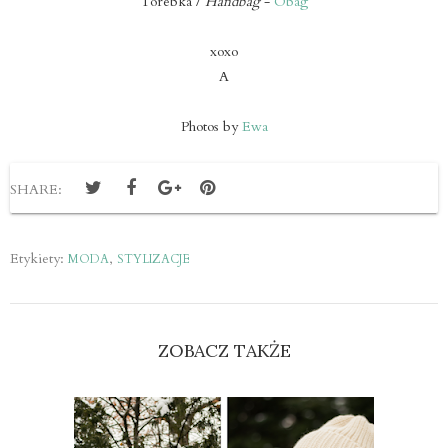
Torebka /
Handbag
-
Obag
xoxo
A
Photos by
Ewa
SHARE:
Etykiety:
,
MODA
STYLIZACJE
ZOBACZ TAKŻE