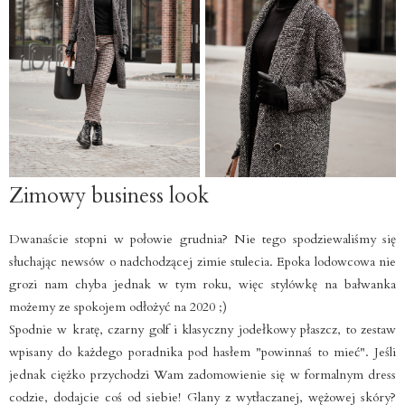
Zimowy business look
Dwanaście stopni w połowie grudnia? Nie tego spodziewaliśmy się
słuchając newsów o nadchodzącej zimie stulecia. Epoka lodowcowa nie
grozi nam chyba jednak w tym roku, więc stylówkę na bałwanka
możemy ze spokojem odłożyć na 2020 ;)
Spodnie w kratę, czarny golf i klasyczny jodełkowy płaszcz, to zestaw
wpisany do każdego poradnika pod hasłem "powinnaś to mieć". Jeśli
jednak ciężko przychodzi Wam zadomowienie się w formalnym dress
codzie, dodajcie coś od siebie! Glany z wytłaczanej, wężowej skóry?