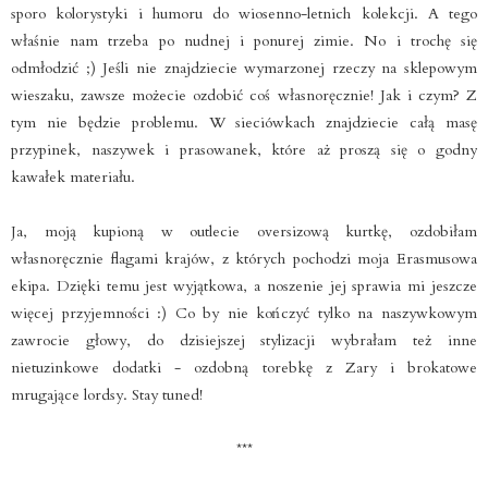
sporo kolorystyki i humoru do wiosenno-letnich kolekcji. A tego
właśnie nam trzeba po nudnej i ponurej zimie. No i trochę się
odmłodzić ;) Jeśli nie znajdziecie wymarzonej rzeczy na sklepowym
wieszaku, zawsze możecie ozdobić coś własnoręcznie! Jak i czym? Z
tym nie będzie problemu. W sieciówkach znajdziecie całą masę
przypinek, naszywek i prasowanek, które aż proszą się o godny
kawałek materiału.
Ja, moją kupioną w outlecie oversizową kurtkę, ozdobiłam
własnoręcznie flagami krajów, z których pochodzi moja Erasmusowa
ekipa. Dzięki temu jest wyjątkowa, a noszenie jej sprawia mi jeszcze
więcej przyjemności :) Co by nie kończyć tylko na naszywkowym
zawrocie głowy, do dzisiejszej stylizacji wybrałam też inne
nietuzinkowe dodatki - ozdobną torebkę z Zary i brokatowe
mrugające lordsy. Stay tuned!
***