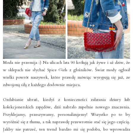
Moda nie przemija :) Na ulicach lata 90 królują jak żywe i aż dziw, że
w sklepach nie słychać Spice Girls z głośników. Świat mody ogłosił
wielki powrót naszywek, które prawdę mówiąc wysypują się już, ze
zdwojoną siłą z każdego dosłownie miejsca.
Ozdabianie ubrań, kiedyś z konieczności załatania dziury lub
kolekcjonerskich zapędów, dziś nabrało zupełnie nowego znaczenia.
Przyklejamy, przeszywamy, personalizujemy! Wszystko po to by
wyróżnić się z tłumu, a tak naprawdę przewrotnie stać się jego częścią.
Jakby nie patrzeć, ten trend bardzo mi się podoba, bo wprowadza