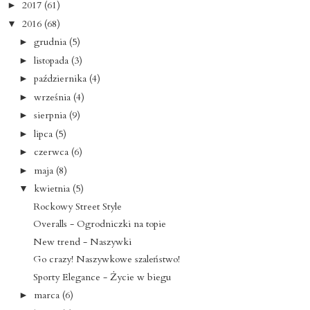
2017
(61)
►
2016
(68)
▼
grudnia
(5)
►
listopada
(3)
►
października
(4)
►
września
(4)
►
sierpnia
(9)
►
lipca
(5)
►
czerwca
(6)
►
maja
(8)
►
kwietnia
(5)
▼
Rockowy Street Style
Overalls - Ogrodniczki na topie
New trend - Naszywki
Go crazy! Naszywkowe szaleństwo!
Sporty Elegance - Życie w biegu
marca
(6)
►