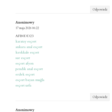
Odpowiedz
Anonimowy
17 maja 2026 06:22
AFB0DD23
karatay esçort
ankara anal esçort
kırıkkale esçort
sur esçort
esçort afyon
pendik anal esçort
erdek esçort
esçort bayan muğla
esçort urfa
Odpowiedz
Anonimowy