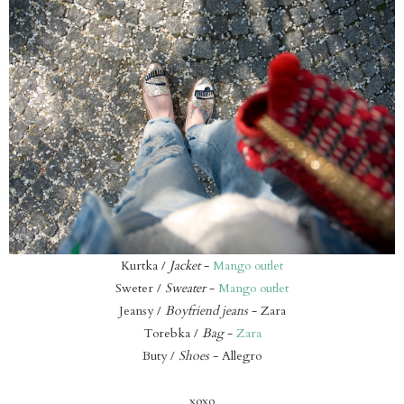
Kurtka /
Jacket
-
Mango outlet
Sweter /
Sweater
-
Mango outlet
Jeansy /
Boyfriend jeans
- Zara
Torebka /
Bag
-
Zara
Buty /
Shoes
- Allegro
xoxo