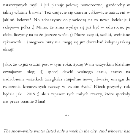
natarczywych myśli i już planuję połowę noworocznej garderoby w
takiej właśnie barwie! Też czujecie się czasem całkowicie zatraceni w
jakimś kolorze? No zobaczymy co powiedzą na to nowe kolekcje i
sklepowe półki ;) Mimo, że zima wydaje się już być w odwrocie, po
cichu liczymy na to że jeszcze wróci ;) Nasze czapki, szaliki, wełniane
rękawiczki i śniegowe buty nie mogę się już doczekać kolejnej takiej
okazji!
Jako, że to już ostatni post w tym roku, życzę Wam wszystkim (dzielnie
czytającym blogi ;)) sporej dawki wolnego czasu, szansy na
nadrobienie wszelkich zaległości i zupełnie nowej, świeżej energii do
tworzenia kreatywnych rzeczy w swoim życiu! Niech przyszły rok
będzie jak... 2019 ;) ale z zapasem tych miłych rzeczy, które spotkały
nas przez ostatnie 3 lata!
***
The snow-white winter lasted only a week in the city. And whoever had