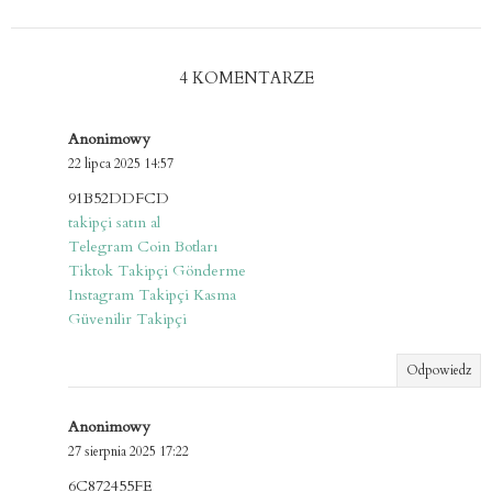
4 KOMENTARZE
Anonimowy
22 lipca 2025 14:57
91B52DDFCD
takipçi satın al
Telegram Coin Botları
Tiktok Takipçi Gönderme
Instagram Takipçi Kasma
Güvenilir Takipçi
Odpowiedz
Anonimowy
27 sierpnia 2025 17:22
6C872455FE