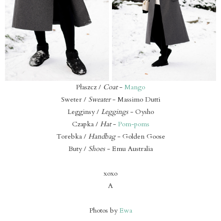
Płaszcz /
Coat
-
Mango
Sweter /
Sweater
- Massimo Dutti
Legginsy /
Leggings
- Oysho
Czapka /
Hat
-
Pom-poms
Torebka /
Handbag
- Golden Goose
Buty /
Shoes
- Emu Australia
xoxo
A
Photos by
Ewa