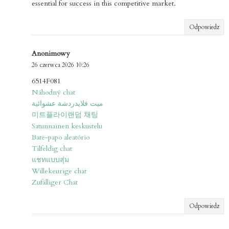
essential for success in this competitive market.
Odpowiedz
Anonimowy
26 czerwca 2026 10:26
6514F081
Náhodný chat
ميت فلايدردشة عشوائية
미트플라이랜덤 채팅
Satunnainen keskustelu
Bate-papo aleatório
Tilfeldig chat
แชทแบบสุ่ม
Willekeurige chat
Zufälliger Chat
Odpowiedz