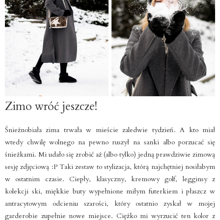
Zimo wróć jeszcze!
Śnieżnobiała zima trwała w mieście zaledwie tydzień. A kto miał
wtedy chwilę wolnego na pewno ruszył na sanki albo porzucać się
śnieżkami. Mi udało się zrobić aż (albo tylko) jedną prawdziwie zimową
sesję zdjęciową :P Taki zestaw to stylizacja, którą najchętniej nosiłabym
w ostatnim czasie.
Ciepły, klasyczny, kremowy golf, legginsy z
kolekcji ski, miękkie buty wypełnione miłym futerkiem i płaszcz w
antracytowym odcieniu szarości, który ostatnio zyskał w mojej
garderobie zupełnie nowe miejsce. Ciężko mi wyrzucić ten kolor z