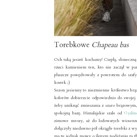
Torebkowe
Chapeau bas
Och taką jesień kochamy! Ciepłą, słoneczną
rzuci kamieniem ten, kto nie zaczął w pa
płaszcze powędrowały z powrotem do szafy,
kostek ;)
Sezon jesienny to niezmienne królestwo brą
kolorów dobierzcie odpowiednio do swojej 
żeby uniknąć zmieszania z szaro brązowym
spokojną bazę. Himalajskie szale od
Gyalm
zimowe mrozy, aż do lodowatych wiosen
dołączyły niedawno pół okrągłe torebki z wy
ma tu jednak mowy o ślepym podążaniu za tł