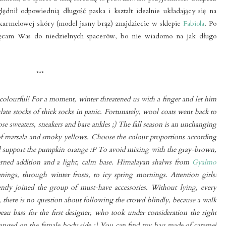
ędnił odpowiednią długość paska i kształt idealnie układający się na
karmelowej skóry (model jasny brąz) znajdziecie w sklepie
Fabiola
. Po
cam Was do niedzielnych spacerów, bo nie wiadomo na jak długo
***
lourful! For a moment, winter threatened us with a finger and let him
ulate stocks of thick socks in panic. Fortunately, wool coats went back to
e sweaters, sneakers and bare ankles ;) The fall season is an unchanging
of marsala and smoky yellows. Choose the colour proportions according
ill support the pumpkin orange :P To avoid mixing with the gray-brown,
terned addition and a light, calm base. Himalayan shalws from
Gyalmo
ngs, through winter frosts, to icy spring mornings. Attention girls!
ntly joined the group of must-have accessories. Without lying, every
, there is no question about following the crowd blindly, because a walk
peau bass for the first designer, who took under consideration the right
arranged on the female body side :) You can find my bag made of caramel