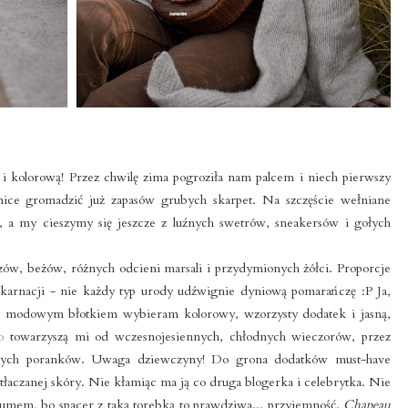
 i kolorową! Przez chwilę zima pogroziła nam palcem i niech pierwszy
nice gromadzić już zapasów grubych skarpet. Na szczęście wełniane
 a my cieszymy się jeszcze z luźnych swetrów, sneakersów i gołych
zów, beżów, różnych odcieni marsali i przydymionych żółci. Proporcje
karnacji - nie każdy typ urody udźwignie dyniową pomarańczę :P Ja,
, modowym błotkiem wybieram kolorowy, wzorzysty dodatek i jasną,
o
towarzyszą mi od wczesnojesiennych, chłodnych wieczorów, przez
nych poranków. Uwaga dziewczyny! Do grona dodatków must-have
tłaczanej skóry. Nie kłamiąc ma ją co druga blogerka i celebrytka. Nie
umem, bo spacer z taką torebką to prawdziwa... przyjemność.
Chapeau