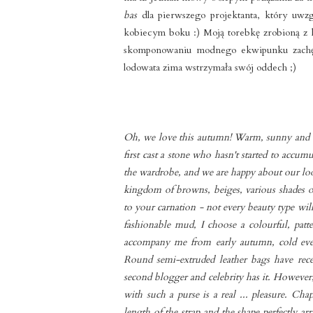
bas
dla pierwszego projektanta, który uwzgl
kobiecym boku :) Moją torebkę zrobioną z 
skomponowaniu modnego ekwipunku zachę
lodowata zima wstrzymała swój oddech ;)
Oh, we love this autumn! Warm, sunny and co
first cast a stone who hasn't started to accum
the wardrobe, and we are happy about our loos
kingdom of browns, beiges, various shades 
to your carnation - not every beauty type w
fashionable mud, I choose a colourful, pat
accompany me from early autumn, cold eveni
Round semi-extruded leather bags have rece
second blogger and celebrity has it. However
with such a purse is a real ... pleasure. Cha
length of the strap and the shape perfectly 