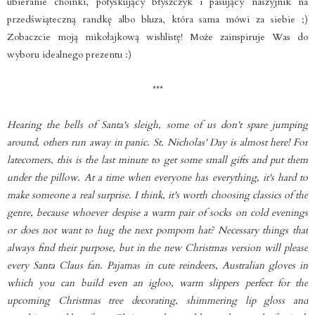
ubieranie choinki, połyskujący błyszczyk i pasujący naszyjnik na
przedświąteczną randkę albo bluza, która sama mówi za siebie ;)
Zobaczcie moją mikołajkową wishlistę! Może zainspiruje Was do
wyboru idealnego prezentu :)
***
Hearing the bells of Santa's sleigh, some of us don't spare jumping
around, others run away in panic. St. Nicholas' Day is almost here! For
latecomers, this is the last minute to get some small gifts and put them
under the pillow. At a time when everyone has everything, it's hard to
make someone a real surprise. I think, it's worth choosing classics of the
genre, because whoever despise a warm pair of socks on cold evenings
or does not want to hug the next pompom hat? Necessary things that
always find their purpose, but in the new Christmas version will please
every Santa Claus fan. Pajamas in cute reindeers, Australian gloves in
which you can build even an igloo, warm slippers perfect for the
upcoming Christmas tree decorating, shimmering lip gloss and