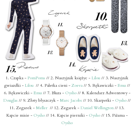
1. Czapka -
PomPoms
// 2. Naszyjnik księżyc -
Lilou
// 3. Naszyjnik
gwiazdki -
Lilou
// 4. Paletka cieni -
Zoeva
// 5. Rękawiczki -
Emu
//
6. Rękawiczki -
Emu
// 7. Bluza -
Oysho
// 8. Kalendarz Adwentowy -
Douglas
// 9. Złoty błyszczyk -
Marc Jacobs
// 10. Skarpetki -
Oysho
//
11. Zegarek -
Meller
// 12. Zegarek -
Daniel Wellington
// 13.
Kapcie misie -
Oysho
// 14. Kapcie pierniki -
Oysho
// 15. Piżama -
Oysho