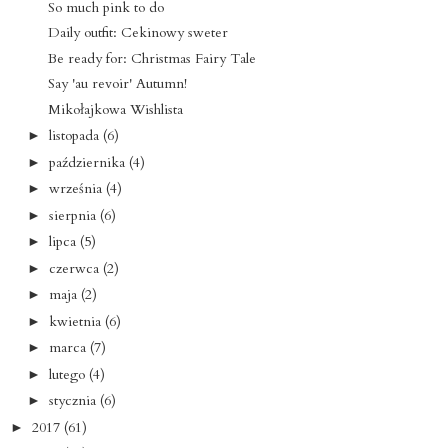
So much pink to do
Daily outfit: Cekinowy sweter
Be ready for: Christmas Fairy Tale
Say 'au revoir' Autumn!
Mikołajkowa Wishlista
listopada
(6)
►
października
(4)
►
września
(4)
►
sierpnia
(6)
►
lipca
(5)
►
czerwca
(2)
►
maja
(2)
►
kwietnia
(6)
►
marca
(7)
►
lutego
(4)
►
stycznia
(6)
►
2017
(61)
►