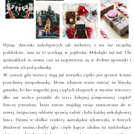
Słysząc dzwonki mikołajowych sań niektórzy z nas nie szczędzą
podskoków, inni za to uciekają w popłochu. Mikołajki tuż tuż! Dla
spóźnialskich to ostatni czas na zaopatrzenie się w drobne upominki i
włożenie ich pod poduszkę.
W czasach gdy wszyscy mają już wszystko ciężko jest sprawić komuś
prawdziwą niespodziankę. Moim zdaniem warto stawiać na klasykę
gatunku, bo kto wzgardzi parą ciepłych skarpetek w mroźne wieczory
albo nie zechce przytulić do serca kolejnej pomponiastej czapki?
Rzeczy potrzebne, które zawsze znajdują swoje zastosowanie ale w
nowej, świątecznej odsłonie sprawią radość chyba każdej mikołajkowej
fance. Piżama w słodkie renifery, australijskie rękawiczki, w których
zbudować można choćby iglo, ciepłe kapcie idealne na nadchodzące