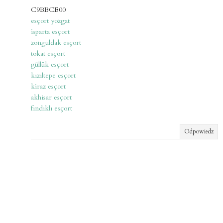
C9BBCE00
esçort yozgat
isparta esçort
zonguldak esçort
tokat esçort
güllük esçort
kızıltepe esçort
kiraz esçort
akhisar esçort
fındıklı esçort
Odpowiedz