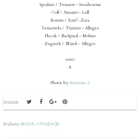
Spodnie /
Trousers
- Stradivarius
Golf /
Sweater
- Lidl
Komin /
Scarf
- Zara
Tenisówki /
Trainers
- Allegro
Plecak /
Backpack
- Mohito
Zegarek /
Watch
- Allegro
xoxo
A
Photos by
Anynous :)
SHARE:
Etykiety:
,
MODA
STYLIZACJE