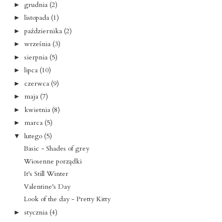
grudnia
(2)
►
listopada
(1)
►
października
(2)
►
września
(3)
►
sierpnia
(5)
►
lipca
(10)
►
czerwca
(9)
►
maja
(7)
►
kwietnia
(8)
►
marca
(5)
►
lutego
(5)
▼
Basic - Shades of grey
Wiosenne porządki
It's Still Winter
Valentine's Day
Look of the day - Pretty Kitty
stycznia
(4)
►