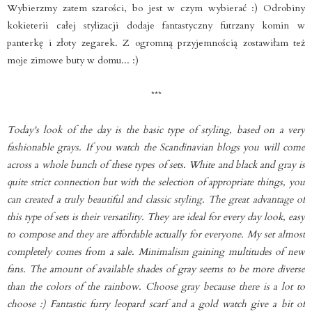
Wybierzmy zatem szarości, bo jest w czym wybierać :) Odrobiny
kokieterii całej stylizacji dodaje fantastyczny futrzany komin w
panterkę i złoty zegarek. Z ogromną przyjemnością zostawiłam też
moje zimowe buty w domu... :)
***
Today's look of the day is the basic type of styling, based on a very
fashionable grays. If you watch the Scandinavian blogs you will come
across a whole bunch of these types of sets. White and black and gray is
quite strict connection but with the selection of appropriate things, you
can created a truly beautiful and classic styling. The great advantage of
this type of sets is their versatility. They are ideal for every day look, easy
to compose and they are affordable actually for everyone. My set almost
completely comes from a sale. Minimalism gaining multitudes of new
fans. The amount of available shades of gray seems to be more diverse
than the colors of the rainbow. Choose gray because there is a lot to
choose :)
Fantastic furry leopard scarf and a gold watch give a bit of